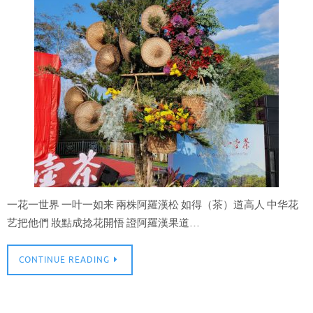
一花一世界 一叶一如来 兩株阿羅漢松 如得（茶）道高人 中华花
艺把他們 妝點成捻花開悟 證阿羅漢果道…
CONTINUE READING