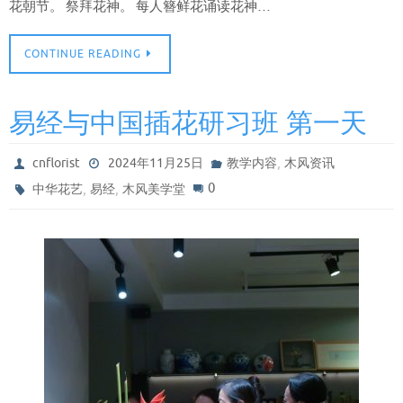
花朝节。 祭拜花神。 每人簪鲜花诵读花神…
CONTINUE READING
易经与中国插花研习班 第一天
,
cnflorist
2024年11月25日
教学内容
木风资讯
,
,
0
中华花艺
易经
木风美学堂