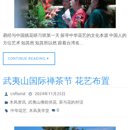
易经与中国插花研习班第一天 探寻中华花艺的文化本源 中国人的
方位艺术 知其然 知其所以然 跟着台湾名…
CONTINUE READING
武夷山国际禅茶节 花艺布置
cnflorist
2024年11月25日
,
,
木风资讯
武夷山佛前供花
茶与花的对话
,
0
中华花艺
木风美学堂