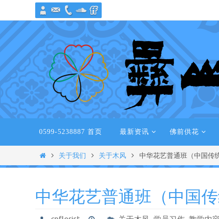
跳
转
到
内
容
跳
0599-5238887 首页
最新资讯
佛前供花
转
到
Home
关于我们
关于木风
中华花艺普通班（中国传
内
容
中华花艺普通班（中国传