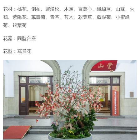
花材：桃花、倒柏、羅漢松、木頭、百萬心、鐵線蕨、山蘇、火
鶴、紫陽花、萬壽菊、青苔、苔木、彩葉草、藍眼菊、小蜜蜂
菊、銀葉菊
花器：圓型台座
花型：寫景花