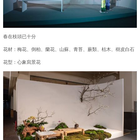
春在枝頭已十分
花材：梅花、倒柏、蘭花、山蘇、青苔、蕨類、枯木、樹皮白石
花型：心象寫景花