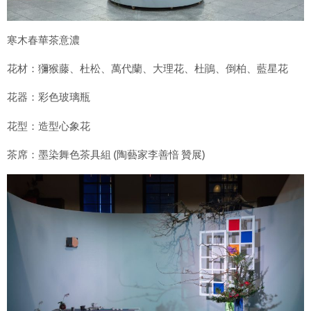
寒木春華茶意濃
花材：獼猴藤、杜松、萬代蘭、大理花、杜鵑、倒柏、藍星花
花器：彩色玻璃瓶
花型：造型心象花
茶席：墨染舞色茶具組 (陶藝家李善愔 贊展)