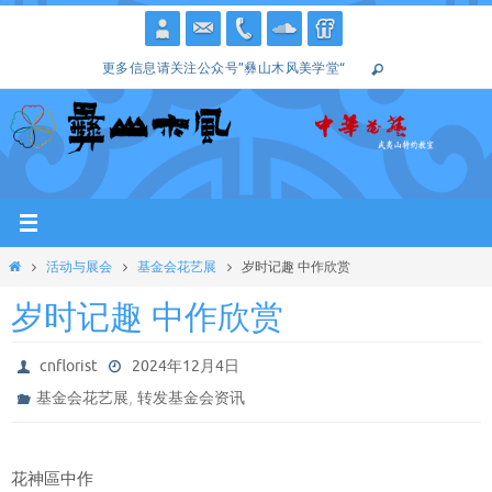
跳
转
更多信息请关注公众号”彝山木风美学堂“
到
内
容
Home
活动与展会
基金会花艺展
岁时记趣 中作欣赏
岁时记趣 中作欣赏
cnflorist
2024年12月4日
,
基金会花艺展
转发基金会资讯
花神區中作