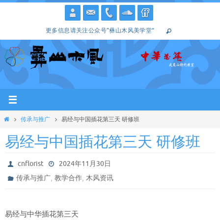
跳
转
更多信息请关注公众号”彝山木风美学堂“
到
内
容
Home
传承与推广
易经与中国插花第三天 研修班
易经与中国插花第三天 研修班
cnflorist
2024年11月30日
,
,
传承与推广
教学合作
木风资讯
易经与中华插花第三天