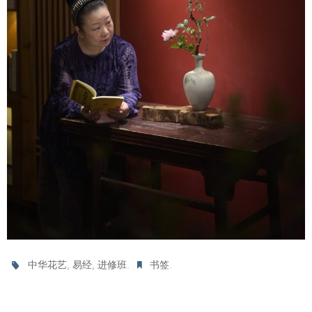
,
,
.
.
中华花艺
易经
进修班
书签